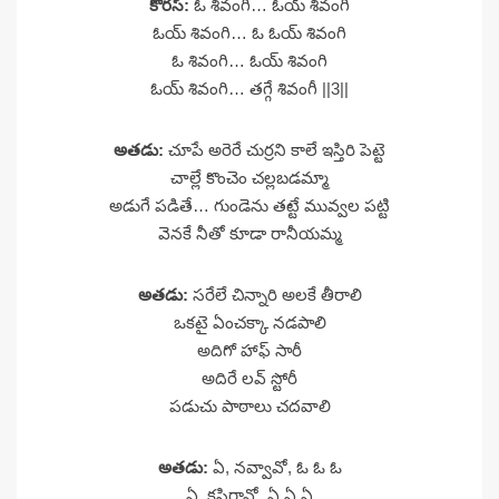
కోరస్:
ఓ శివంగి… ఓయ్ శివంగి
ఓయ్ శివంగి… ఓ ఓయ్ శివంగి
ఓ శివంగి… ఓయ్ శివంగి
ఓయ్ శివంగి… తగ్గే శివంగీ ||3||
అతడు:
చూపే అరెరే చుర్రని కాలే ఇస్తిరి పెట్టె
చాల్లే కొంచెం చల్లబడమ్మా
అడుగే పడితే… గుండెను తట్టే మువ్వల పట్టి
వెనకే నీతో కూడా రానీయమ్మ
అతడు:
సరేలే చిన్నారి అలకే తీరాలి
ఒకటై ఏంచక్కా నడపాలి
అదిగో హాఫ్ సారీ
అదిరే లవ్ స్టోరీ
పడుచు పాఠాలు చదవాలి
అతడు:
ఏ, నవ్వావో, ఓ ఓ ఓ
ఏ, కసిరావో, ఏ ఏ ఏ