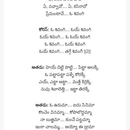
ఏ, నవ్వావో… ఏ, కసిరావో
ప్రేమంటావే… ఓ శివంగి
కోరస్:
ఓ శివంగి… ఓయ్ శివంగి
ఓయ్ శివంగి… ఓ ఓయ్ శివంగి
ఓ శివంగి… ఓయ్ శివంగి
ఓయ్ శివంగి… తగ్గే శివంగీ ||2||
అతడు:
హెయ్ చిట్టి పొట్టి… పిట్టా అలక్కే
ఓ పట్టాపట్టా పళ్ళే కోరక్కే
ఎయ్, ఎట్టా అట్టా… మత్తే కిర్రెక్కి
నువు శివాలెత్తి… ఇట్టా తిరక్కే
అతడు:
ఓ ఉరుమా… ఐదు సినిమా
కొంచెం వినమ్మా… కోపాలొద్దమ్మా
నా బుజ్జిమా… కుంచే పట్టమ్మా
ఇంకా చాలమ్మ… అయ్యో ఈ డ్రామా