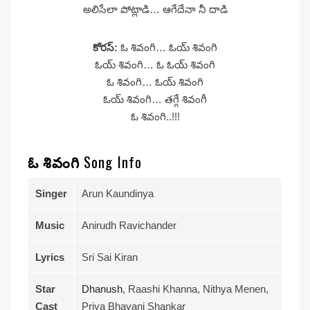
అలిసేలా పోట్లాడి… ఆగేదేనా నీ దాడి
కోరస్:
ఓ శివంగి… ఓయ్ శివంగి
ఓయ్ శివంగి… ఓ ఓయ్ శివంగి
ఓ శివంగి… ఓయ్ శివంగి
ఓయ్ శివంగి… తగ్గే శివంగీ
ఓ శివంగి..!!!
ఓ శివంగి
Song Info
Singer
Arun Kaundinya
Music
Anirudh Ravichander
Lyrics
Sri Sai Kiran
Star
Dhanush
, Raashi Khanna, Nithya Menen,
Cast
Priya Bhavani Shankar