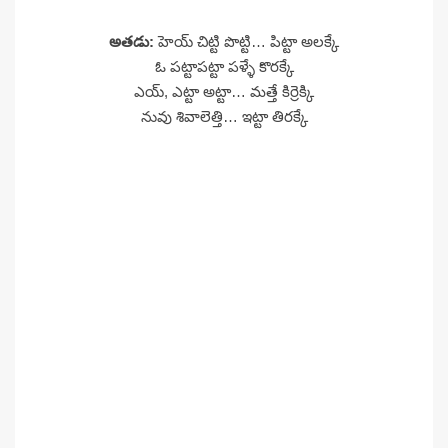
అతడు:
హెయ్ చిట్టి పొట్టి… పిట్టా అలక్కే
ఓ పట్టాపట్టా పళ్ళే కొరక్కే
ఎయ్, ఎట్టా అట్టా… మత్తే కిర్రెక్కి
నువు శివాలెత్తి… ఇట్టా తిరక్కే