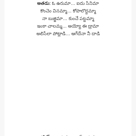
అతడు:
ఓ ఉరుమా… ఐదు సినిమా
కొంచెం వినమ్మా… కోపాలొద్దమ్మా
నా బుజ్జిమా… కుంచే పట్టమ్మా
ఇంకా చాలమ్మ… అయ్యో ఈ డ్రామా
అలిసేలా పోట్లాడి… ఆగేదేనా నీ దాడి