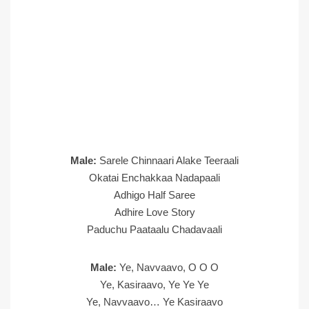
Male:
Sarele Chinnaari Alake Teeraali
Okatai Enchakkaa Nadapaali
Adhigo Half Saree
Adhire Love Story
Paduchu Paataalu Chadavaali
Male:
Ye, Navvaavo, O O O
Ye, Kasiraavo, Ye Ye Ye
Ye, Navvaavo… Ye Kasiraavo