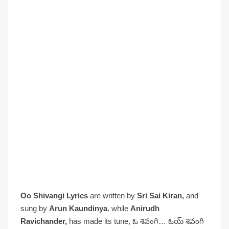
Oo Shivangi Lyrics
are written by
Sri Sai Kiran,
and
sung by
Arun Kaundinya.
while
Anirudh
Ravichander,
has made its tune, ఓ శివంగి… ఓయ్ శివంగి