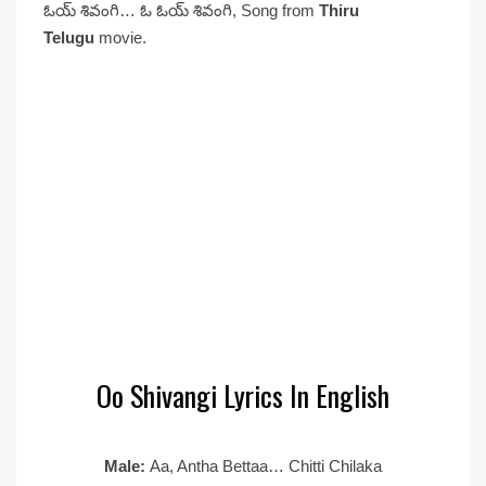
ఓయ్ శివంగి… ఓ ఓయ్ శివంగి, Song from
Thiru
Telugu
movie.
Oo Shivangi Lyrics In English
Male:
Aa, Antha Bettaa… Chitti Chilaka