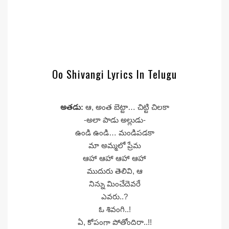
Oo Shivangi Lyrics In Telugu
అతడు:
ఆ, అంత బెట్టా… చిట్టి చిలకా
-అలా పాడు అల్లుడు-
ఉండి ఉండి… మండిపడకా
మా అమ్మలో ప్రేమ
ఆహా ఆహా ఆహా ఆహా
ముదురు తెలివి, ఆ
నిన్ను మించేదెవరే
ఎవరు..?
ఓ శివంగి..!
ఏ, కోపంగా పోతోందిరా..!!