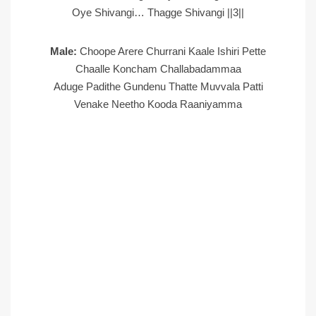
Oye Shivangi… Thagge Shivangi ||3||
Male:
Choope Arere Churrani Kaale Ishiri Pette
Chaalle Koncham Challabadammaa
Aduge Padithe Gundenu Thatte Muvvala Patti
Venake Neetho Kooda Raaniyamma