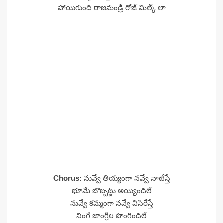
హాయిగుంది రాజమండ్రి రోజ్ మిల్క్ లా
Chorus:
నువ్వే తియ్యంగా నవ్వే నాటేస్తే
భూమే బొబ్బట్టు అయ్యిందిలే
నువ్వే కమ్మంగా నవ్వే విసిరేస్తే
నింగే జాంగ్రీల పొంగిందిలే