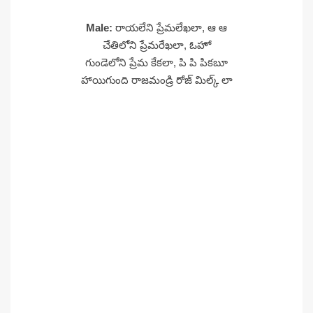
Male:
రాయలేని ప్రేమలేఖలా, ఆ ఆ
చేతిలోని ప్రేమరేఖలా, ఓహో
గుండెలోని ప్రేమ కేకలా, పి పి పికబూ
హాయిగుంది రాజమండ్రి రోజ్ మిల్క్ లా