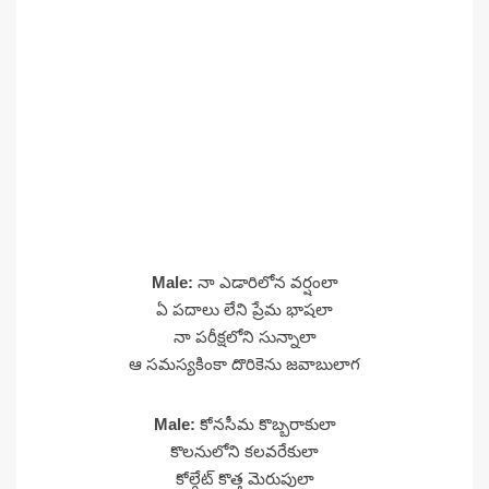
Male:
నా ఎడారిలోన వర్షంలా
ఏ పదాలు లేని ప్రేమ భాషలా
నా పరీక్షలోని సున్నాలా
ఆ సమస్యకింకా దొరికెను జవాబులాగ
Male:
కోనసీమ కొబ్బరాకులా
కొలనులోని కలవరేకులా
కోల్గేట్ కొత్త మెరుపులా