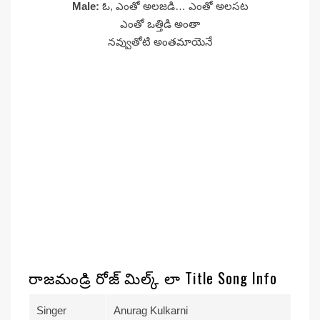
Male:
ఓ, ఎంతో అలజడి… ఎంతో అలసట
ఎంతో ఒత్తిడి అంతా
నవ్వుతోటి అంతమాయెనే
రాజమండ్రి రోజ్ మిల్క్ లా Title Song Info
Singer
Anurag Kulkarni