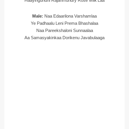
Haayingundhi Rajahmundry Rose Milk’Laa
Male:
Naa Edaarilona Varshamlaa
Ye Padhaalu Leni Prema Bhashalaa
Naa Pareekshaloni Sunnaalaa
Aa Samasyakinkaa Dorikenu Javabulaaga