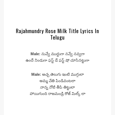
Rajahmundry Rose Milk Title Lyrics In
Telugu
Male:
నువ్వే ముద్దుగా నవ్వే నవ్వగా
ఉందే నిండుగా ఫస్ట్ డే ఫస్ట్ షో చూసినట్టుగా
Male:
అచ్చ తెలుగు ఇంటి ముగ్గులా
అమ్మ చేతి పిండివంటలా
నాన్న నోటి తీపి తిట్టులా
హాయిగుంది రాజమండ్రి రోజ్ మిల్క్ లా