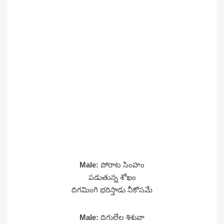
Male:
పోరాట సింహం
పడుతున్న శోఖం
దిగమింగి భరిస్తాడు నీకోసమే
Male:
దిగులేల శిశువా