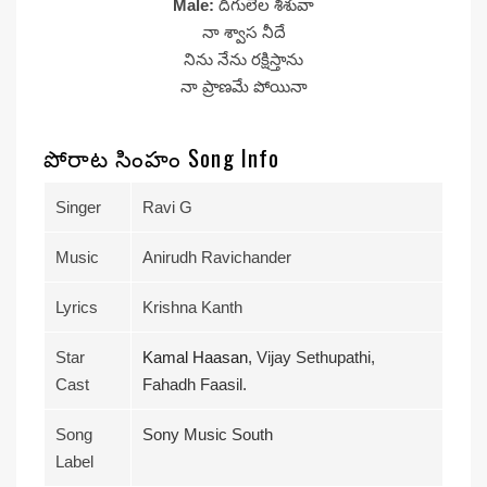
Male:
దిగులేల శిశువా
నా శ్వాస నీదే
నిను నేను రక్షిస్తాను
నా ప్రాణమే పోయినా
పోరాట సింహం Song Info
Singer
Ravi G
Music
Anirudh Ravichander
Lyrics
Krishna Kanth
Star
Kamal Haasan
, Vijay Sethupathi,
Cast
Fahadh Faasil.
Song
Sony Music South
Label