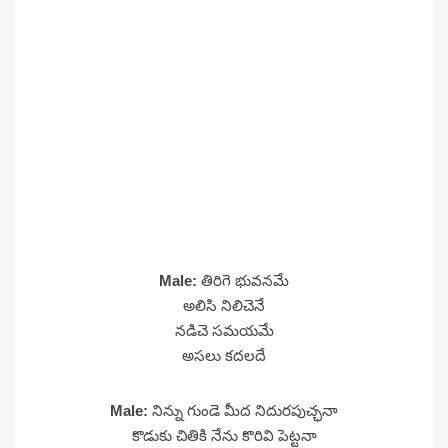
Male:
తిరిగె భువనమే
అలిసి నిలిచెనే
నడిచె సమయమే
అసలు కదలదే
Male:
నిన్ను గుండె మీద నిదురపుచ్ఛనా
కొడుకు చితికి నేను కొరివి పెట్టనా