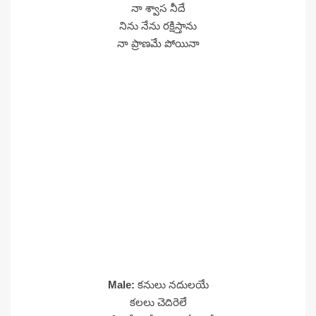
నా శ్వాస నీదే
నిను నేను రక్షిస్తాను
నా ప్రాణమే పోయినా
Male:
కనులు నదులయే
కలలు చెదిరెలే