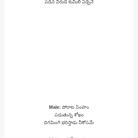
పడిన వీరుడే కుమిలి ఏడ్చెనే
Male:
పోరాట సింహం
పడుతున్న శోఖం
దిగమింగి భరిస్తాడు నీకోసమే