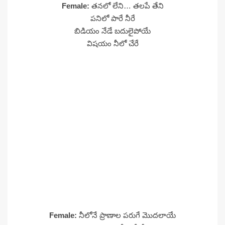
Female:
తనలో లేని… తలపే తేని
పనిలో పారే నీరే
బిడియం నేడే బదులైపోయే
విషయం నీలో చేరే
Female:
నీలోనే ప్రాణాల పరుగే మొదలాయే