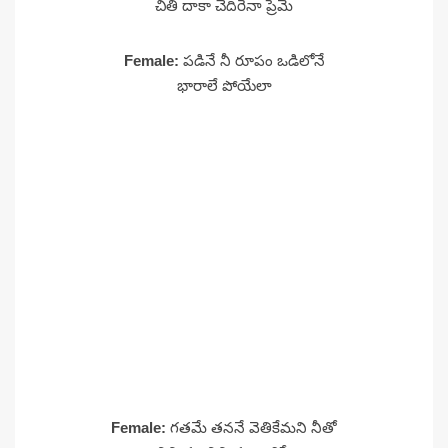
చితి దాకా చెదిరేనా ప్రేమే
Female:
పడినే నీ రూపం ఒడిలోనే
భారాలే పోయేలా
Female:
గతమే తననే వెతికేమని నీతో