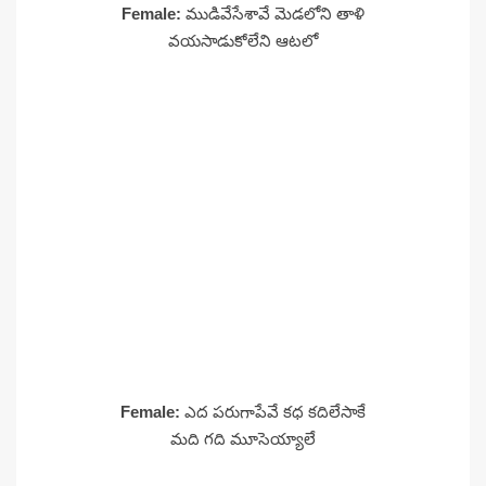
Female:
ముడివేసేశావే మెడలోని తాళి
వయసాడుకోలేని ఆటలో
Female:
ఎద పరుగాపేవే కధ కదిలేసాకే
మది గది మూసెయ్యాలే