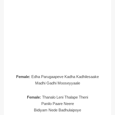
Female:
Edha Parugaapeve Kadha Kadhilesaake
Madhi Gadhi Mooseyyaale
Female:
Thanalo Leni Thalape Theni
Panilo Paare Neere
Bidiyam Nede Badhulaipoye