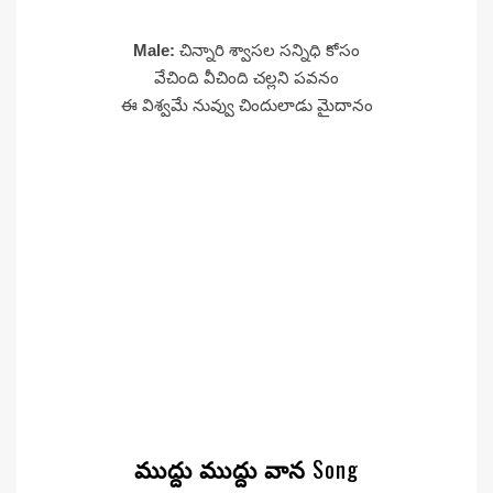
Male:
చిన్నారి శ్వాసల సన్నిధి కోసం
వేచింది వీచింది చల్లని పవనం
ఈ విశ్వమే నువ్వు చిందులాడు మైదానం
ముద్దు ముద్దు వాన
Song