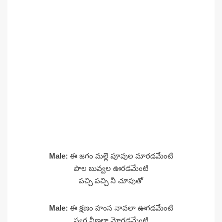
Male:
ఈ జగం మల్లె పూవుల మారడమేంటి
పాల బువ్వల ఊరడమేంటి
పచ్చి పచ్చి నీ చూపుతో
Male:
ఈ క్షణం హంస నావలా ఊగడమేంటి
స్వర్ణ వీణలా మోగడమేంటి