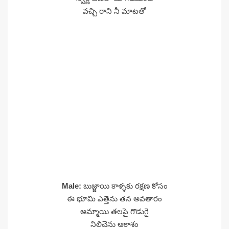
వచ్చి రాని నీ మాటతో
Male:
బుజ్జాయి కాళ్ళకు రక్షణ కోసం
ఈ భూమి ఎత్తెను తన అవతారం
అమ్మాయి తలపై గొడుగై
నిలిచెను ఆకాశం