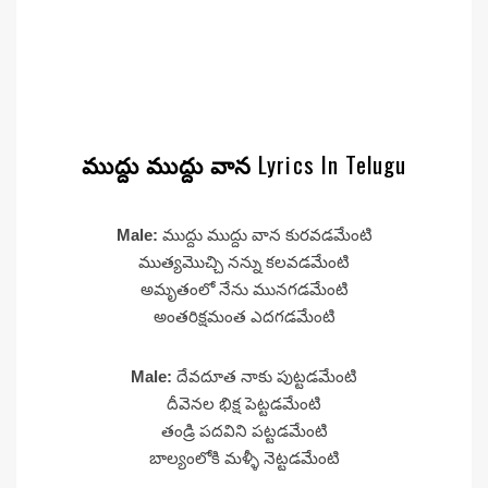
ముద్దు ముద్దు వాన
Lyrics In Telugu
Male:
ముద్దు ముద్దు వాన కురవడమేంటి
ముత్యమొచ్చి నన్ను కలవడమేంటి
అమృతంలో నేను మునగడమేంటి
అంతరిక్షమంత ఎదగడమేంటి
Male:
దేవదూత నాకు పుట్టడమేంటి
దీవెనల భిక్ష పెట్టడమేంటి
తండ్రి పదవిని పట్టడమేంటి
బాల్యంలోకి మళ్ళీ నెట్టడమేంటి