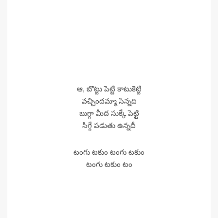
ఆ, బొట్టు పెట్టి కాటుకెట్టి
వచ్చిందమ్మా సిన్నది
బుగ్గా మీద సుక్కే పెట్టి
సిగ్గే పడుతు ఉన్నదీ
టంగు టకుం టంగు టకుం
టంగు టకుం టం