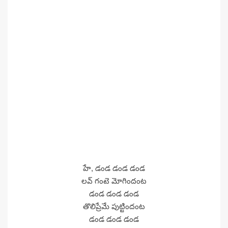
హే, డండ డండ డండ
లవ్ గంటె మోగిందంట
డండ డండ డండ
తొలిప్రేమే పుట్టిందంట
డండ డండ డండ