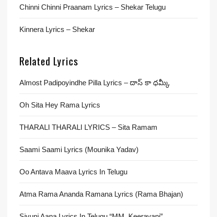
Chinni Chinni Praanam Lyrics – Shekar Telugu
Kinnera Lyrics – Shekar
Related Lyrics
Almost Padipoyindhe Pilla Lyrics – దాస్ కా ధమ్కీ
Oh Sita Hey Rama Lyrics
THARALI THARALI LYRICS – Sita Ramam
Saami Saami Lyrics (Mounika Yadav)
Oo Antava Maava Lyrics In Telugu
Atma Rama Ananda Ramana Lyrics (Rama Bhajan)
Sivuni Aana Lyrics In Telugu “MM. Keeravani”