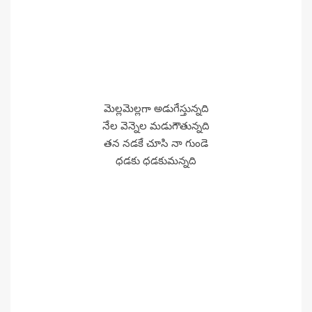
మెల్లమెల్లగా అడుగేస్తున్నది
నేల వెన్నెల మడుగౌతున్నది
తన నడకే చూసి నా గుండె
ధడకు ధడకుమన్నది