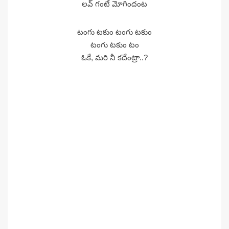
లవ్ గంటే మోగిందంట
టంగు టకుం టంగు టకుం
టంగు టకుం టం
ఓకే, మరి నీ కదేంట్రా..?