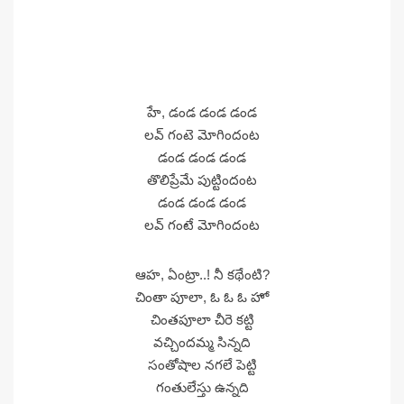
హే, డండ డండ డండ
లవ్ గంటె మోగిందంట
డండ డండ డండ
తొలిప్రేమే పుట్టిందంట
డండ డండ డండ
లవ్ గంటే మోగిందంట
ఆహ, ఏంట్రా..! నీ కథేంటి?
చింతా పూలా, ఓ ఓ ఓ హో
చింతపూలా చీరె కట్టి
వచ్చిందమ్మ సిన్నది
సంతోషాల నగలే పెట్టి
గంతులేస్తు ఉన్నది