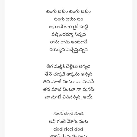
టంగు టకుం టంగు టకుం
టంగు టకుం టం
ఆ, రాణి లాగ రైకే చుట్టి
వచ్చిందమ్మా సిన్నది
రాను రాను అంటూనే
రయ్యున వచ్చేస్తున్నది
తీగ మల్లికి చెల్లెలు అన్నది
తేనె చుక్కకి అక్కను అన్నది
తన మాటే వింటూ నా మనసే
తన మాటే వింటూ నా మనసే
నా మాటే విననన్నది, ఆయ్
డండ డండ డండ
లవ్ గంటె మోగిందంట
డండ డండ డండ
తొలిప్రేమే పుట్టిందంట