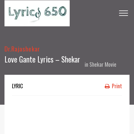
Dr.Rajashekar
Love Gante Lyrics – Shekar
in
Shekar Movie
LYRIC
Print