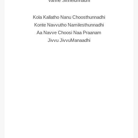
Vanne Sinnelunnadhi
Kola Kallatho Nanu Choosthunnadhi
Konte Navvutho Namilesthunnadhi
Aa Navve Choosi Naa Praanam
Jivvu JivvuManaadhi