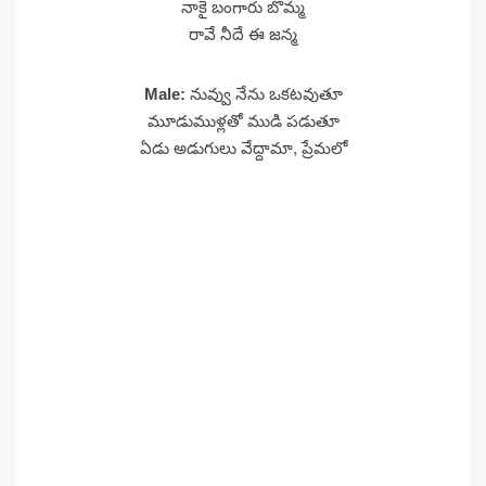
నాకై బంగారు బొమ్మ
రావే నీదే ఈ జన్మ
Male:
నువ్వు నేను ఒకటవుతూ
మూడుముళ్లతో ముడి పడుతూ
ఏడు అడుగులు వేద్దామా, ప్రేమలో