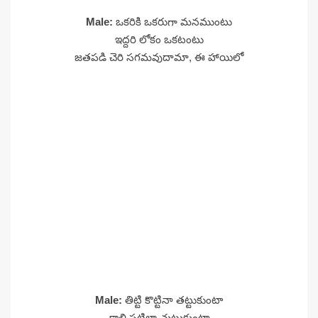
Male:
ఒకరికి ఒకరుగా మనముంటు
ఇద్దరి లోకం ఒకటంటు
జతపడి చెరి సగమవుదామా, ఈ హాయిలో
Male:
తిట్టి కొట్టినా తట్టుకుంటా
కాలి పట్టిలా చుట్టుకుంటా