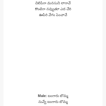
చిలిపిగా మనసుని లాగావే
కొంటెగా నవ్వుతూ ఎద చేరి
ఊపిరి వేగం పెంచావే
Male:
బంగారు బొమ్మ
నువ్వే బంగారు బొమ్మ