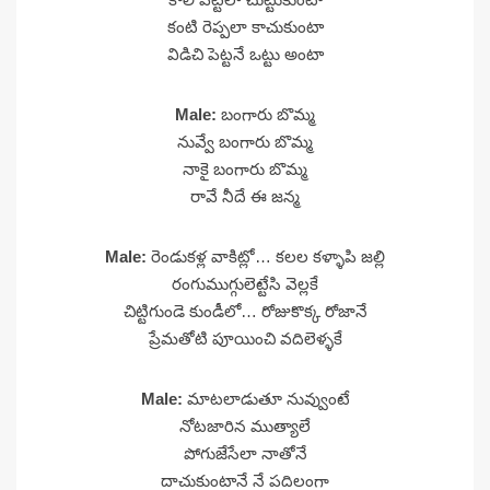
కంటి రెప్పలా కాచుకుంటా
విడిచి పెట్టనే ఒట్టు అంటా
Male:
బంగారు బొమ్మ
నువ్వే బంగారు బొమ్మ
నాకై బంగారు బొమ్మ
రావే నీదే ఈ జన్మ
Male:
రెండుకళ్ల వాకిట్లో… కలల కళ్ళాపి జల్లి
రంగుముగ్గులెట్టేసి వెల్లకే
చిట్టిగుండె కుండీలో… రోజుకొక్క రోజానే
ప్రేమతోటి పూయించి వదిలెళ్ళకే
Male:
మాటలాడుతూ నువ్వుంటే
నోటజారిన ముత్యాలే
పోగుజేసేలా నాతోనే
దాచుకుంటానే నే పదిలంగా