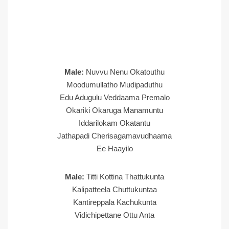
Male:
Nuvvu Nenu Okatouthu
Moodumullatho Mudipaduthu
Edu Adugulu Veddaama Premalo
Okariki Okaruga Manamuntu
Iddarilokam Okatantu
Jathapadi Cherisagamavudhaama
Ee Haayilo
Male:
Titti Kottina Thattukunta
Kalipatteela Chuttukuntaa
Kantireppala Kachukunta
Vidichipettane Ottu Anta