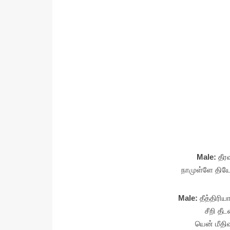
Male:
தீ
நாமுள்ளே தி
Male:
தீத்திர
சீறி தீ
யென் மீதி