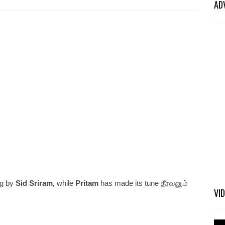
AD
g by
Sid Sriram,
while
Pritam
has made its tune தீரவனும்
VI