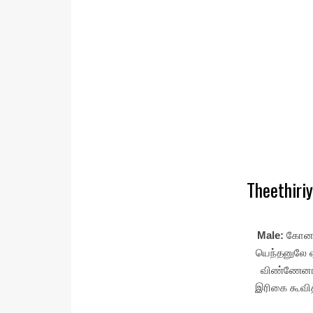
Theethiriy
Male:
கோனா
யெந்தனுலே 
விண்ணேனா 
இரிகை கூவி