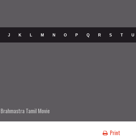
J
K
L
M
N
O
P
Q
R
S
T
U
n
Brahmastra Tamil Movie
Print