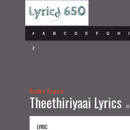
#
A
B
C
D
E
F
G
H
I
Z
Ranbir Kapoor
Theethiriyaai Lyrics
i
LYRIC