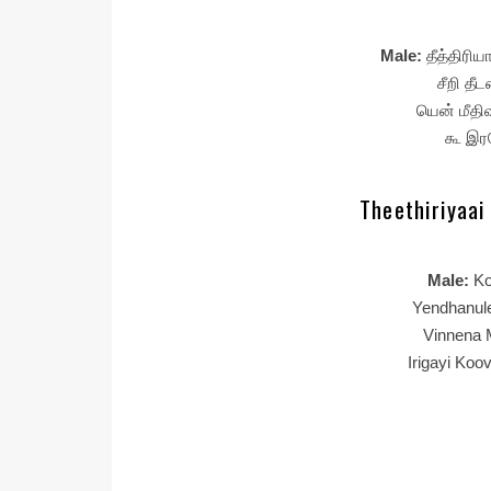
Male:
தீத்திர
சீறி தீ
யென் மீதி
கூ இர
Theethiriyaai 
Male:
Ko
Yendhanule
Vinnena 
Irigayi Koo