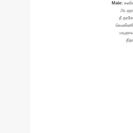
Male:
கண்
அடஹாக
நீ தர
வெண்ணி
மடிதாவ
நீ