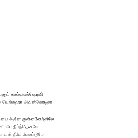
ரவனும் கண்ணன்ஷெடிகி
யே யெங்கஹா அவன்கொடிதா
ியாயை ஆனே குன்னனேந்திலே
டனிம்பே தீய்ந்தெனலே
வாவலி நீயே வேண்டுமே