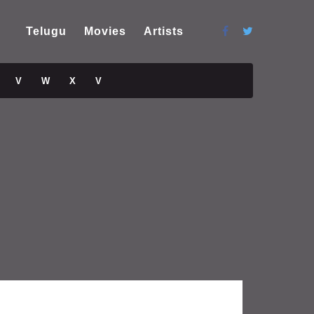
Telugu
Movies
Artists
V
W
X
V