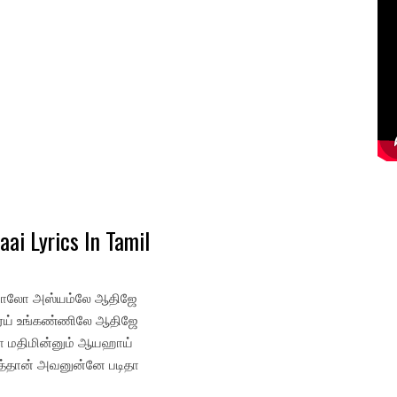
aai Lyrics In Tamil
லோ அஸ்யம்லே ஆதிஜே
ஏய் உங்கண்ணிலே ஆதிஜே
மதிமின்னும் ஆயஹாய்
த்தான் அவனுன்னே படிதா