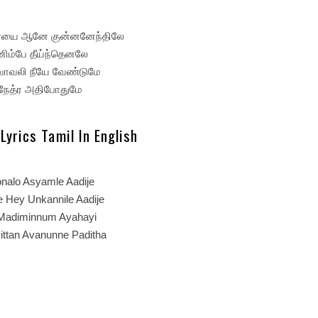
ியாயை ஆனே குன்னனேந்திலே
டனிம்பே தீய்ந்தெனலே
வாவலி நீயே வேண்டுமே
நேத்ர அதிபோதுமே
Lyrics Tamil In English
nalo Asyamle Aadije
 Hey Unkannile Aadije
Madiminnum Ayahayi
vittan Avanunne Paditha