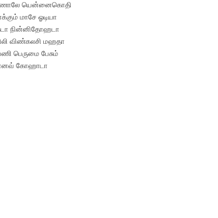
ணாலே யென்னைகொதி
்கும் மாசே ஓடியா
கேடா நின்னிதோஹடா
லி விண்கலசி மஹதா
ணி பெருமை பேசும்
தானவ் கோஹாடா