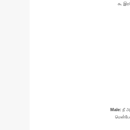
கூ இர
Male:
நீ 
மென்பேச