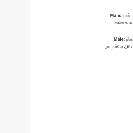
Male:
ரண்டத
தங்கை லட
Male:
தீ
நாமுள்ளே தி