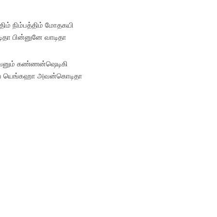
ிம் நிம்பத்திம் மோதகயி
ிதா பின்னுனே வாடிதா
ரவனும் கண்ணன்ஷெடிகி
யே யெங்கஹா அவன்கொடிதா