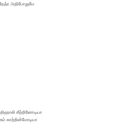
நேத்ர அதிபோதுமே
அதிஹாலி கீற்றினோடியா
ும் காற்றின்மோடியா