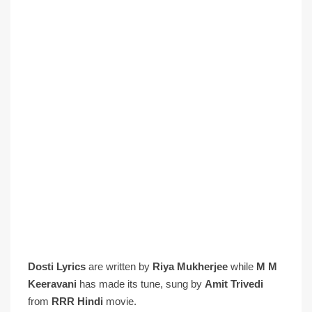
Dosti Lyrics
are written by
Riya Mukherjee
while
M M
Keeravani
has made its tune, sung by
Amit Trivedi
from
RRR Hindi
movie.