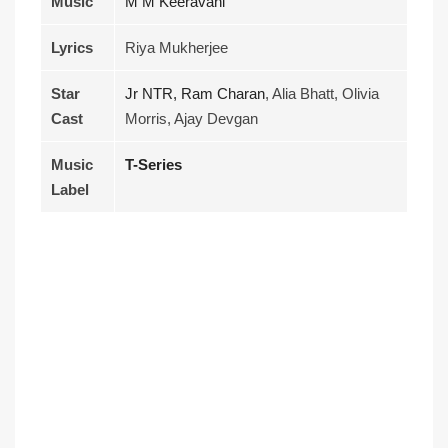
Music
M M Keeravani
Lyrics
Riya Mukherjee
Star
Jr NTR,
Ram Charan
, Alia Bhatt, Olivia
Cast
Morris, Ajay Devgan
Music
T-Series
Label