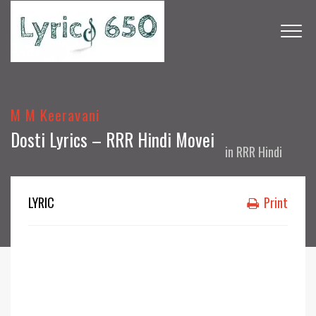
M M Keeravani
Dosti Lyrics – RRR Hindi Movei
in
RRR Hindi
LYRIC
Print