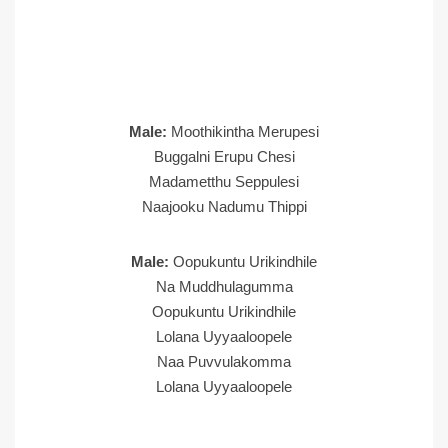
Male:
Moothikintha Merupesi
Buggalni Erupu Chesi
Madametthu Seppulesi
Naajooku Nadumu Thippi
Male:
Oopukuntu Urikindhile
Na Muddhulagumma
Oopukuntu Urikindhile
Lolana Uyyaaloopele
Naa Puvvulakomma
Lolana Uyyaaloopele