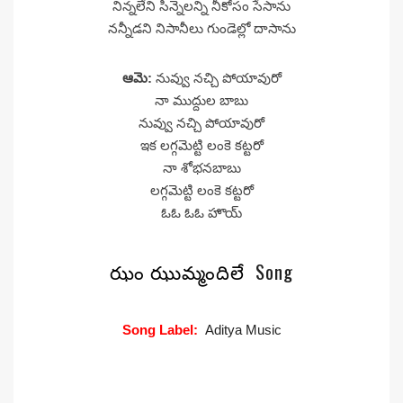
నిన్నలేని సిన్నెలన్ని నీకోసం సేసాను
నన్నీడని నిసానీలు గుండెల్లో దాసాను
ఆమె:
నువ్వు నచ్చి పోయావురో
నా ముద్దుల బాబు
నువ్వు నచ్చి పోయావురో
ఇక లగ్గమెట్టి లంకె కట్టరో
నా శోభనబాబు
లగ్గమెట్టి లంకె కట్టరో
ఓఓ ఓఓ హొయ్
ఝం ఝుమ్మందిలే
Song
Song Label:
Aditya Music