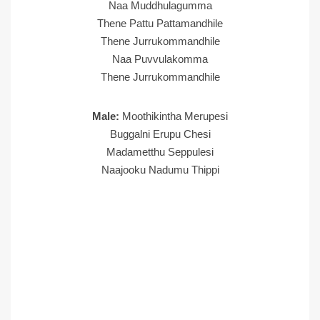
Naa Muddhulagumma
Thene Pattu Pattamandhile
Thene Jurrukommandhile
Naa Puvvulakomma
Thene Jurrukommandhile
Male:
Moothikintha Merupesi
Buggalni Erupu Chesi
Madametthu Seppulesi
Naajooku Nadumu Thippi