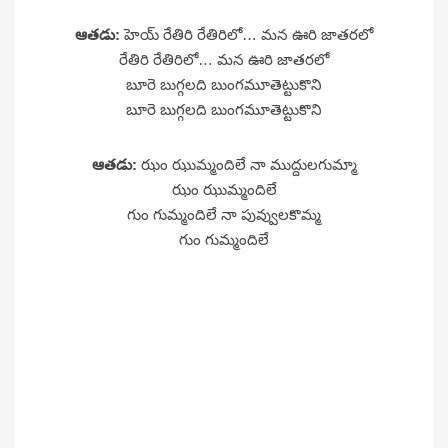
ఆతడు:
హెయ్ రేతిరి రేతిరిలో… మన ఊరి జాతరలో
రేతిరి రేతిరిలో… మన ఊరి జాతరలో
బూరె బుగ్గలది బుంగమూతెట్టుకొని
బూరె బుగ్గలది బుంగమూతెట్టుకొని
ఆతడు:
ఝం ఝుమ్మందిలే నా ముద్దులగుమ్మా
ఝం ఝుమ్మందిలే
గుం గుమ్మందిలే నా పువ్వులకొమ్మ
గుం గుమ్మందిలే