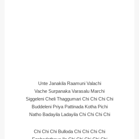
Unte Janakila Raamuni Valachi
Vache Surpanaka Varasalu Marchi
Siggeleni Cheli Thaggumari Chi Chi Chi Chi
Buddeleni Priya Pattinada Kotha Pichi
Natho Badayila Ladayila Chi Chi Chi Chi
Chi Chi Chi Bulloda Chi Chi Chi Chi