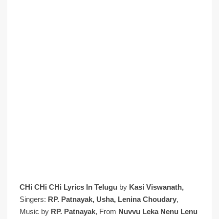
CHi CHi CHi Lyrics In Telugu
by
Kasi Viswanath,
Singers:
RP. Patnayak, Usha, Lenina Choudary
,
Music by
RP. Patnayak
, From
Nuvvu Leka Nenu Lenu