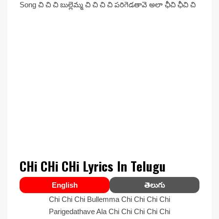
Song చి చి చి బుల్లెమ్మ చి చి చి చి పరిగెడతావె అలా ఛీచి ఛీచి చి
CHi CHi CHi Lyrics In Telugu
English
తెలుగు
Chi Chi Chi Bullemma Chi Chi Chi Chi
Parigedathave Ala Chi Chi Chi Chi Chi