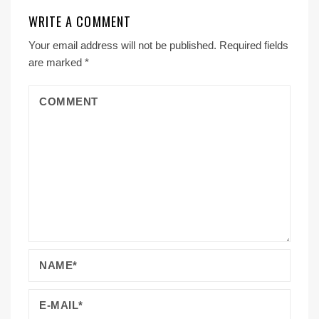
WRITE A COMMENT
Your email address will not be published.
Required fields
are marked
*