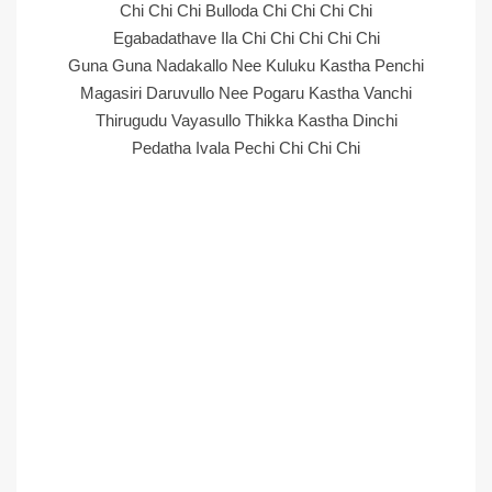
Chi Chi Chi Bulloda Chi Chi Chi Chi
Egabadathave Ila Chi Chi Chi Chi Chi
Guna Guna Nadakallo Nee Kuluku Kastha Penchi
Magasiri Daruvullo Nee Pogaru Kastha Vanchi
Thirugudu Vayasullo Thikka Kastha Dinchi
Pedatha Ivala Pechi Chi Chi Chi