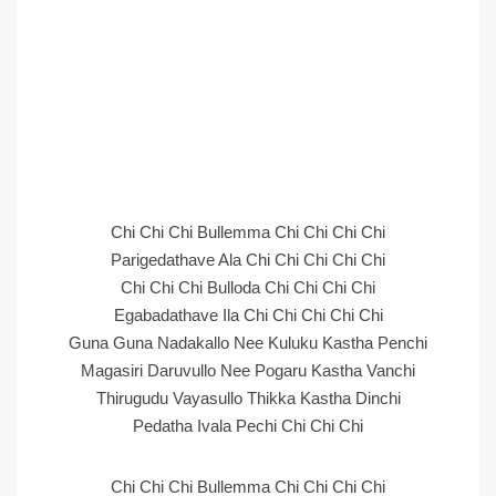
Chi Chi Chi Bullemma Chi Chi Chi Chi
Parigedathave Ala Chi Chi Chi Chi Chi
Chi Chi Chi Bulloda Chi Chi Chi Chi
Egabadathave Ila Chi Chi Chi Chi Chi
Guna Guna Nadakallo Nee Kuluku Kastha Penchi
Magasiri Daruvullo Nee Pogaru Kastha Vanchi
Thirugudu Vayasullo Thikka Kastha Dinchi
Pedatha Ivala Pechi Chi Chi Chi
Chi Chi Chi Bullemma Chi Chi Chi Chi