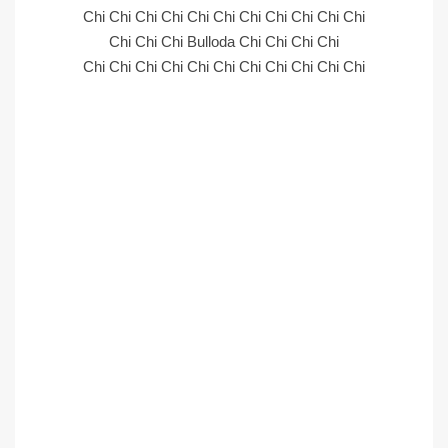
Chi Chi Chi Chi Chi Chi Chi Chi Chi Chi Chi
Chi Chi Chi Bulloda Chi Chi Chi Chi
Chi Chi Chi Chi Chi Chi Chi Chi Chi Chi Chi