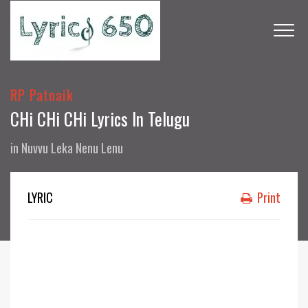
RP Patnaik
CHi CHi CHi Lyrics In Telugu
in
Nuvvu Leka Nenu Lenu
LYRIC
Print