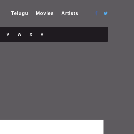
Telugu
Movies
Artists
V
W
X
V