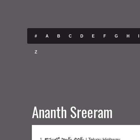
#
A
B
C
D
E
F
G
H
I
Z
Ananth Sreeram
1.
కొమ్మలో సాంగ్స్ లిరిక్స్ | Telugu Highway